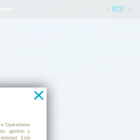
tacto
fr
es
en
ra Operadores
ión, gestión y
ibilidad. Está