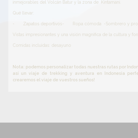
inmejorables del Volcán Batur y la zona de Kintamani.
Qué llevar:
- Zapatos deportivos- Ropa cómoda -Sombrero y protect
Vistas impresionantes y una visión magnífica de la cultura y fo
Comidas incluidas: desayuno
Nota: podemos personalizar todas nuestras rutas por Indo
así un viaje de trekking y aventura en Indonesia perf
crearemos el viaje de vuestros sueños!