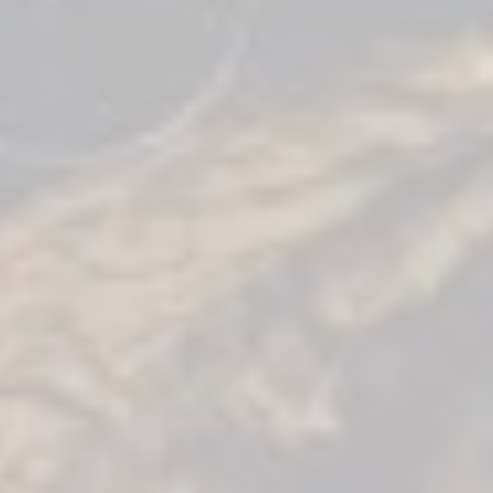
Turismo slow Indonesia
Defendemos la idea de que viajar y
conocer un país significa
desgranar con calma sus regiones,
su cultura y su idioma. Así como
comprender sus tradiciones, su
forma de vida, su gastronomía y
sus productos. Viajar sin prisas
centrándonos más en la calidad del
viaje.