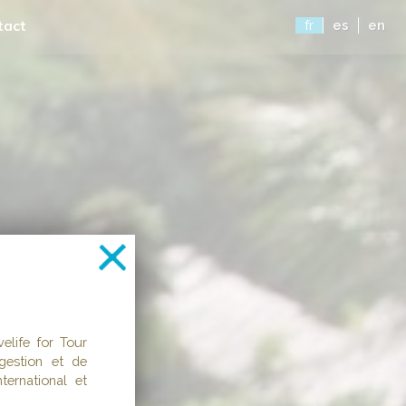
tact
fr
es
en
life for Tour
gestion et de
ternational et