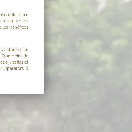
ensemble pour
e minimiser les
t les bénéfices
transformer en
 D’un point de
re justifiés et
our Operators &