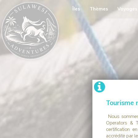
Îles
Thèmes
Voyages
Tourisme 
Nous sommes h
Operators & T
certification 
accrédité par l