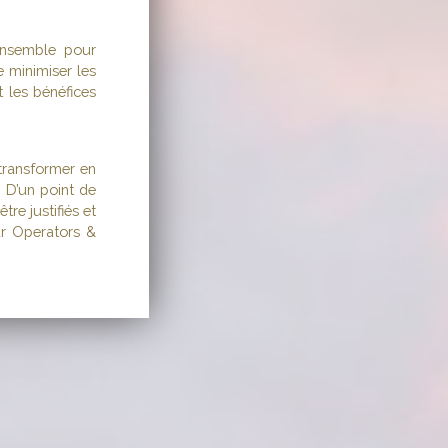
ensemble pour
e minimiser les
t les bénéfices
transformer en
 D’un point de
re justifiés et
our Operators &