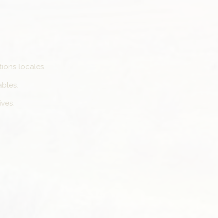
ions locales.
ables.
ives.