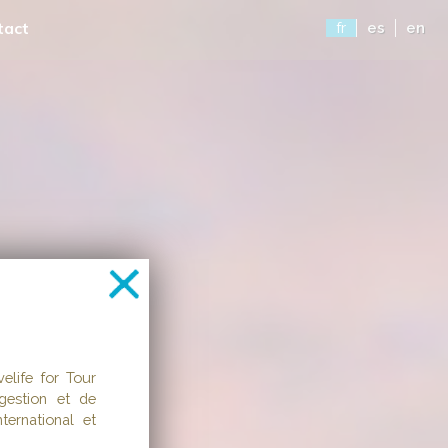
tact
fr
es
en
life for Tour
gestion et de
ternational et