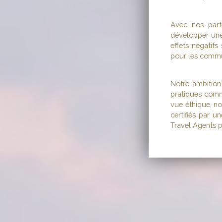
Avec nos part
développer une 
effets négatifs
pour les commu
Notre ambition
pratiques comm
vue éthique, no
certifiés par u
Travel Agents 