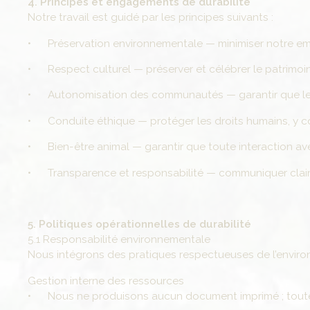
4. Principes et engagements de durabilité
Notre travail est guidé par les principes suivants :
• Préservation environnementale — minimiser notre emp
• Respect culturel — préserver et célébrer le patrimoine
• Autonomisation des communautés — garantir que le t
• Conduite éthique — protéger les droits humains, y comp
• Bien-être animal — garantir que toute interaction ave
• Transparence et responsabilité — communiquer clair
5. Politiques opérationnelles de durabilité
5.1 Responsabilité environnementale
Nous intégrons des pratiques respectueuses de l’envir
Gestion interne des ressources
• Nous ne produisons aucun document imprimé ; toute