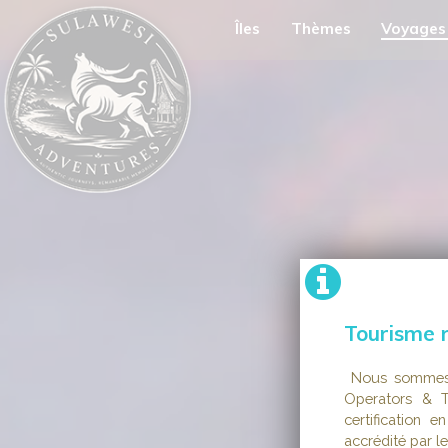
Îles
Thèmes
Voyages
Tourisme 
Nous sommes h
Operators & T
certification 
accrédité par l