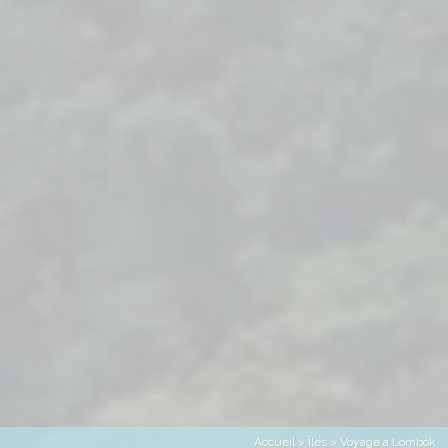
Accueil
>
Îles
> Voyage à Lombok