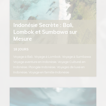
Indonésie Secrète : Bali,
Lombok et Sumbawa sur
Mesure
18 JOURS
Voyage à Bali, Voyage à Lombok, Voyage à Sumbawa
Voyage aventure en Indonésie, Voyage Culturel en
Indonésie, Plongée Indonésie, Voyages de luxe en
Indonésie, Voyage en famille Indonésie