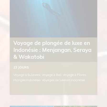
Voyage de plongée de luxe en
Indonésie : Menjangan, Seraya
& Wakatobi
23 JOURS
Voyage à Sulawesi, Voyage à Bali, Voyage à Flores
Plongée Indonésie, Voyages de luxe en Indonésie