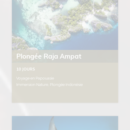
Plongée Raja Ampat
10 JOURS
Voyage en Papouasie
Immersion Nature, Plongée Indonésie